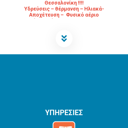
Θεσσαλονίκη !!!!
Υδρεύσεις – θέρμανση – Ηλιακά-
Αποχέτευση – Φυσικό αέριο
Καλέστε, τώρα, για οποιαδήποτε
θερμοϋδραυλική βλάβη! Κοντά σας, 24
ώρες το 24ωρο, για έκτακτες ανάγκες
Ο θερμοϋδραυλικός και υδραυλικός
ΠΑΣΙΑΤΑΣ ΕΥΑΓΓΕΛΟΣ με εδρα της
δουλειάς του στην Ευκαρπία της
Θεσσαλονίκης δραστηριοποιείται εδώ και
πολλά χρόνια στον χώρο των
θερμοϋδραυλικών εγκαταστάσεων και
υδραυλικών εργασιών με συνέπεια
υπευθυνότητα και επαγγελματισμό.
Είμαστε αδειούχοι πιστοποιημένοι
θερμοϋδραυλικοί εγκαταστάσεων και
ασχολούμαστε με τις μελέτες,
εγκαταστάσεις και συντηρήσεις
ΥΠΗΡΕΣΙΕΣ
θέρμανσης, επισκευές υδραυλικών
βλαβών, στην εγκατάσταση φυσικού