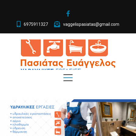
6975911327
vaggelispasiatas@gmail.com