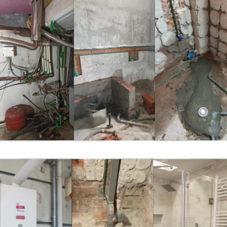
Το εξειδικευμένο προσωπικό μας
αποτελείται από έμπειρους
θερμοϋδραυλικούς που μπορούν να σας
εξυπηρετήσουν άμεσα από οπου μας
ζητηθεί στην Ευκαρπία, Εύοσμο,
Καλαμαριά Τούμπα, Νεάπολη, Τριανδρία,
Αμπελόκηποι, στο Κέντρο της
Θεσσαλονίκης σε ολη την Ανατολική και
Δυτική Θεσσαλονίκη στην Χαλκιδική,
Βέροια αλλά και πανελλαδικά μόνο για
σοβαρές προτάσεις
Εξυπηρετούμε ιδιώτες και
επαγγελματικούς χώρους (κατοικίες
διαμερίσματα, πολυκατοικίες,
καταστήματα, ξενοδοχεία και κάθε
επαγγελματικό χώρο), πάντα σεβόμενοι
τον προκαθορισμένο χρόνο, παράδοσης
του εργου.
ΟΙ ΥΠΗΡΕΣΙΕΣ ΜΑΣ:
Υδραυλικές και θερμοϋδραυλικές